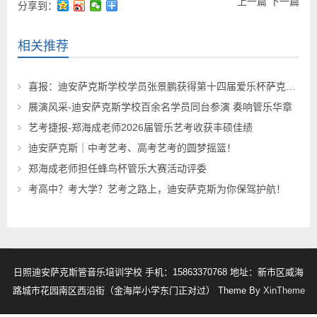
上一篇
下一篇
分享到：
相关推荐
喜报：迪安萨克斯学校学员张景鹏获得第十四届爱乐杯萨克斯管组第一名
展演风采-迪安萨克斯学校百余名学员同台参演 奏响管乐华章
艺考捷报-郑海成老师2026届管乐艺考收获丰硕佳绩
迪安萨克斯｜中考艺考、高考艺考的圆梦摇篮！
郑海成老师担任蜂鸟杯管乐大赛活动评委
考高中？考大学？艺考之路上，迪安萨克斯为你保驾护航！
日照迪安萨克斯管音乐培训学校 手机：15863370768 地址：新市区威海
路城市花园南区西沿街（金海岸小学东门正对过） Theme By
XinTheme